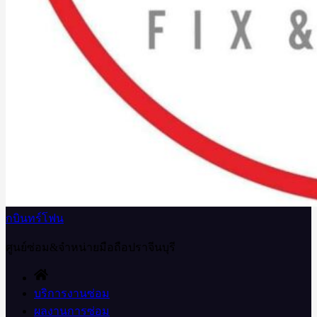
กบินทร์โฟน
ศูนย์ซ่อม&จำหน่ายมือถือปราจีนบุรี
บริการงานซ่อม
ผลงานการซ่อม